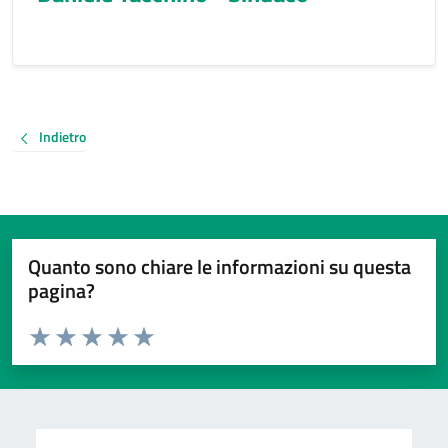
Indietro
Quanto sono chiare le informazioni su questa
pagina?
Valuta da 1 a 5 stelle la pagina
Valuta 1 stelle su 5
Valuta 2 stelle su 5
Valuta 3 stelle su 5
Valuta 4 stelle su 5
Valuta 5 stelle su 5