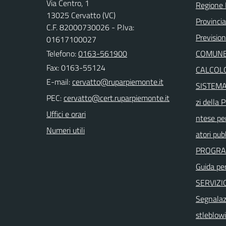
Via Centro, 1
Regione
13025 Cervatto (VC)
Provincia 
C.F. 82000730026 - P.Iva:
Previsio
01617100027
Telefono:
0163-561900
COMUNE
Fax: 0163-55124
CALCOLO
E-mail:
SISTEMA 
PEC:
zi della
Uffici e orari
ntese per
Numeri utili
atori pubb
PROGRA
Guida per 
SERVIZI
Segnalazi
stleblo