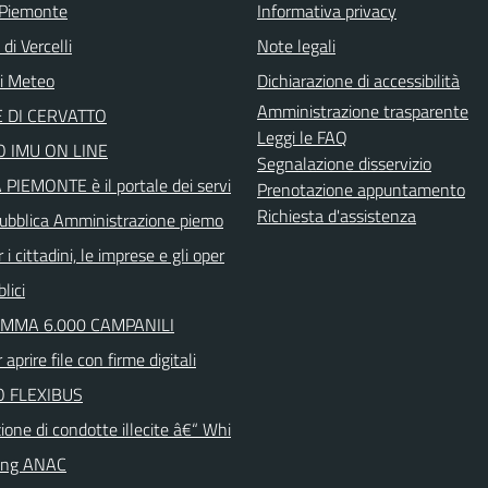
 Piemonte
Informativa privacy
di Vercelli
Note legali
ni Meteo
Dichiarazione di accessibilità
Amministrazione trasparente
 DI CERVATTO
Leggi le FAQ
 IMU ON LINE
Segnalazione disservizio
PIEMONTE è il portale dei servi
Prenotazione appuntamento
Richiesta d'assistenza
 Pubblica Amministrazione piemo
 i cittadini, le imprese e gli oper
lici
MMA 6.000 CAMPANILI
aprire file con firme digitali
O FLEXIBUS
one di condotte illecite â€“ Whi
wing ANAC