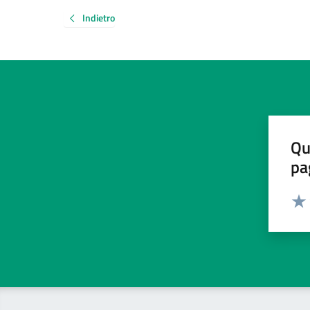
Indietro
Qu
pa
Valut
Valu