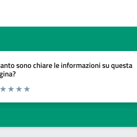
anto sono chiare le informazioni su questa
gina?
a da 1 a 5 stelle la pagina
ta 1 stelle su 5
Valuta 2 stelle su 5
Valuta 3 stelle su 5
Valuta 4 stelle su 5
Valuta 5 stelle su 5