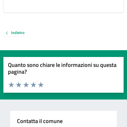
Indietro
Quanto sono chiare le informazioni su questa
pagina?
Valuta da 1 a 5 stelle la pagina
Valuta 1 stelle su 5
Valuta 2 stelle su 5
Valuta 3 stelle su 5
Valuta 4 stelle su 5
Valuta 5 stelle su 5
Contatta il comune